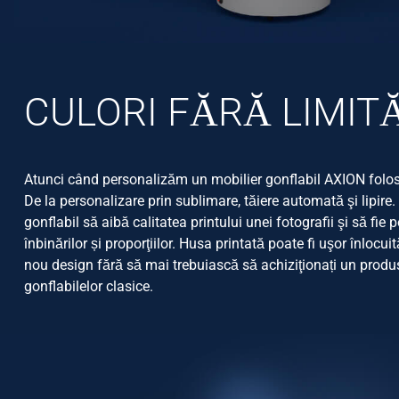
CULORI FĂRĂ LIMIT
Atunci când personalizăm un mobilier gonflabil AXION folos
De la personalizare prin sublimare, tăiere automată şi lipire.
gonflabil să aibă calitatea printului unei fotografii şi să fie 
înbinărilor și proporţiilor. Husa printată poate fi uşor înlocu
nou design fără să mai trebuiască să achiziţionați un produ
gonflabilelor clasice.