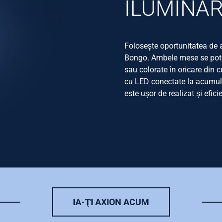
ILUMINA
Foloseşte oportunitatea de 
Bongo. Ambele mese se pot a
sau colorate în oricare din
cu LED conectate la acumula
este uşor de realizat şi efi
IA-ŢI AXION ACUM