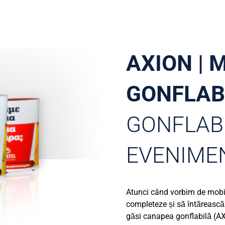
AXION | 
GONFLAB
GONFLAB
EVENIME
Atunci când vorbim de mobil
completeze și să întărească 
găsi canapea gonflabilă (AX