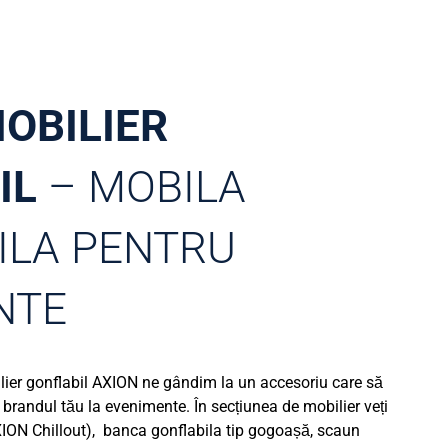
MOBILIER
IL
– MOBILA
ILA PENTRU
NTE
ier gonflabil AXION ne gândim la un accesoriu care să
brandul tău la evenimente. În secțiunea de mobilier veți
ION Chillout), banca gonflabila tip gogoașă, scaun