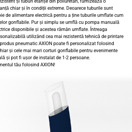
rezistent și tuburi etanșe din poliuretan, furnizează o
ranță chiar și în condiții extreme. Deoarece tuburile sunt
oie de alimentare electrică pentru a ține tuburile umflate cum
elor gonflabile. Pur și simplu se umflă cu pompa manuală
trice disponibile și acestea rămân umflate. Întreaga
rsonalizabilă utilizând cea mai rezistentă tehnică de printare
i produs pneumatic AXION poate fi personalizat folosind
iar și cele mai mari corturi gonflabile pentru evenimente
ă și pot fi ușor de instalat de 1-2 persoane.
nimentul tău folosind AXION!