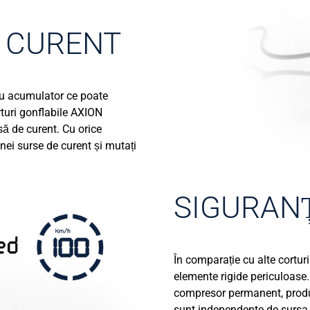
A CURENT
u acumulator ce poate
rturi gonflabile AXION
să de curent. Cu orice
nei surse de curent și mutați
SIGURAN
În comparație cu alte cortur
elemente rigide periculoase.
compresor permanent, produ
sunt independente de sursa 