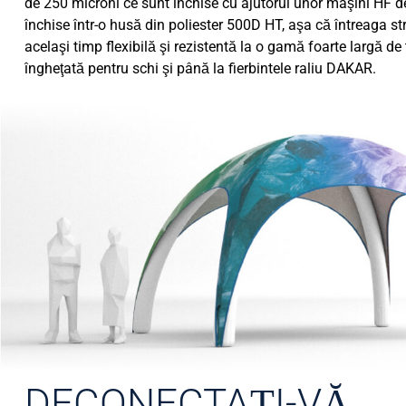
de 250 microni ce sunt închise cu ajutorul unor maşini HF de
închise într-o husă din poliester 500D HT, aşa că întreaga str
acelaşi timp flexibilă şi rezistentă la o gamă foarte largă de 
îngheţată pentru schi şi până la fierbintele raliu DAKAR.
DECONECTAȚI-VĂ