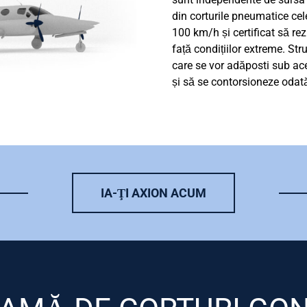
din corturile pneumatice cele
100 km/h și certificat să re
față condițiilor extreme. Struc
care se vor adăposti sub ace
și să se contorsioneze odată
IA-ŢI AXION ACUM