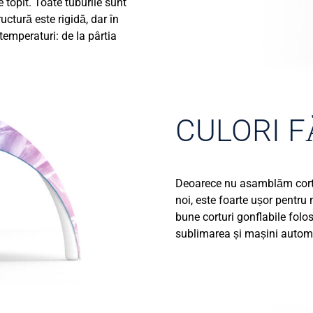
 topit. Toate tuburile sunt
uctură este rigidă, dar în
temperaturi: de la pârtia
CULORI F
Deoarece nu asamblăm cortur
noi, este foarte ușor pentru 
bune corturi gonflabile folo
sublimarea și mașini automat