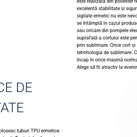
este realizată din poliester 
excelentă stabilitate și sigu
sigilate ermetic nu este nev
se întâmplă în cazul produs
sau oricare din pompele elec
suprafață a cortului este pe
prin sublimare. Orice cort ș
tehnhologia de sublimare. Ch
încap în orice mașină normal
Alege să fii atractiv la eve
CE DE
TATE
folosesc tuburi TPU ermetice