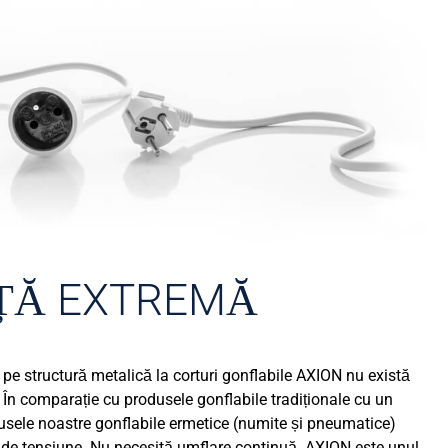
ȚĂ EXTREMĂ
i pe structură metalică la corturi gonflabile AXION nu există
 În comparație cu produsele gonflabile tradiționale cu un
sele noastre gonflabile ermetice (numite și pneumatice)
de tensiune. Nu necesită umflare continuă. AXION este unul