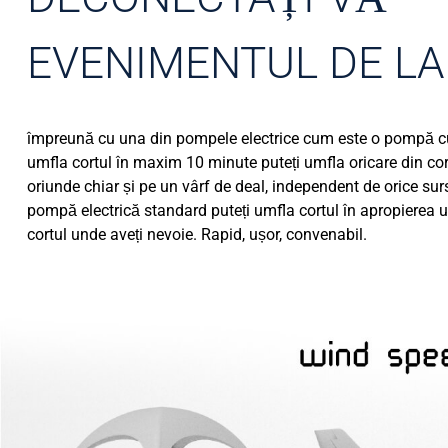
EVENIMENTUL DE L
împreună cu una din pompele electrice cum este o pompă c
umfla cortul în maxim 10 minute puteți umfla oricare din co
oriunde chiar și pe un vârf de deal, independent de orice sur
pompă electrică standard puteți umfla cortul în apropierea u
cortul unde aveți nevoie. Rapid, ușor, convenabil.